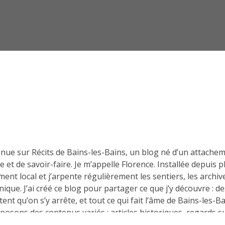
nue sur Récits de Bains-les-Bains, un blog né d’un attachem
re et de savoir-faire. Je m’appelle Florence. Installée depuis
ment local et j’arpente régulièrement les sentiers, les archiv
que. J’ai créé ce blog pour partager ce que j’y découvre : de
tent qu’on s’y arrête, et tout ce qui fait l’âme de Bains-les-B
osons des contenus variés : articles historiques, regards su
… L’idée n’est pas de faire un guide touristique, mais de raco