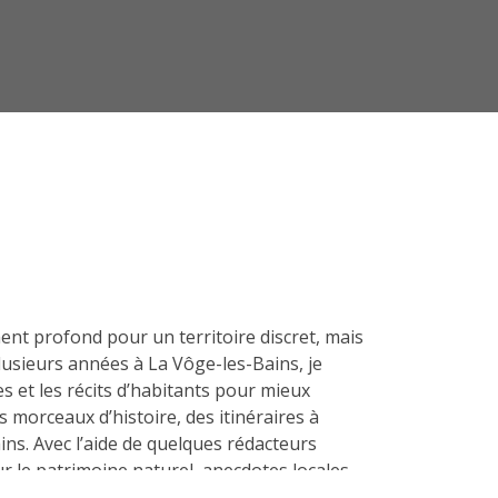
ent profond pour un territoire discret, mais
 plusieurs années à La Vôge-les-Bains, je
es et les récits d’habitants pour mieux
s morceaux d’histoire, des itinéraires à
ains. Avec l’aide de quelques rédacteurs
r le patrimoine naturel, anecdotes locales,
nter, tout simplement, ce qui fait la richesse