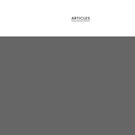
ARTICLES